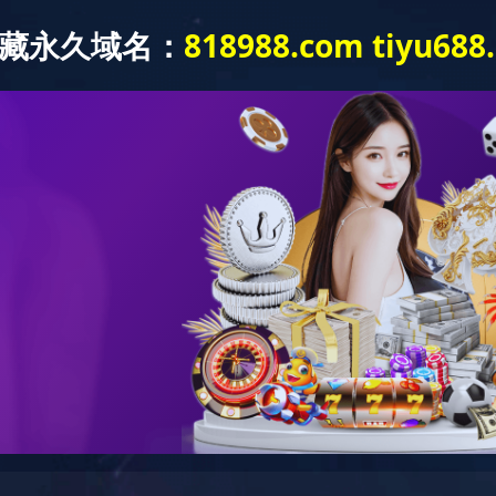
关于南峰
宝威体育（中国）bwty·官方网站
技术实力
医院
公共建筑
交通枢纽
工业企业