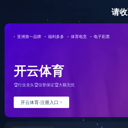
宝威体育（中国）bwty·官方网站
写字楼
星级酒店
商业综合体
政府机构