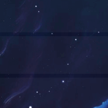
港珠澳大桥